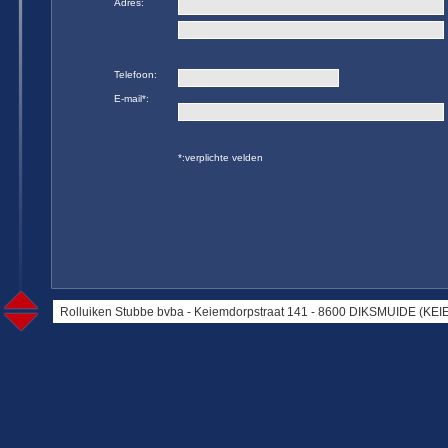
Adres:
Telefoon:
E-mail
*
:
*
:verplichte velden
Rolluiken Stubbe bvba - Keiemdorpstraat 141 - 8600 DIKSMUIDE (KEIEM)