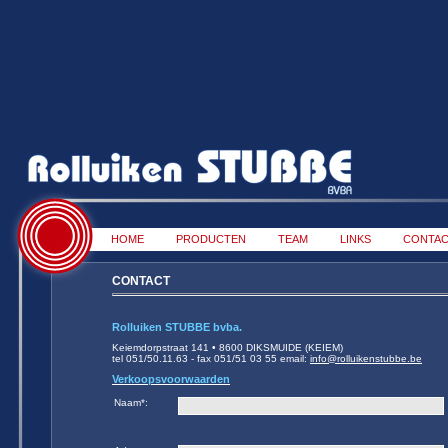
HOME
PRODUCTEN
TEAM
LINKS
CONTA
CONTACT
Rolluiken STUBBE bvba.
Keiemdorpstraat 141 • 8600 DIKSMUIDE (KEIEM)
tel 051/50.11.63 - fax 051/51 03 55 email:
info@rolluikenstubbe.be
Verkoopsvoorwaarden
Naam
*
: